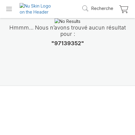
Recherche
Hmmm... Nous n’avons trouvé aucun résultat
pour :
"97139352"
Découvrez LifePak
Elements
Le soutien de 9 fonctions de l’organisme da