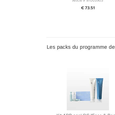
Article #
97003903
€ 73.51
En rupture de stock
Quantité
Les packs du programme de 
Ajouter au panier