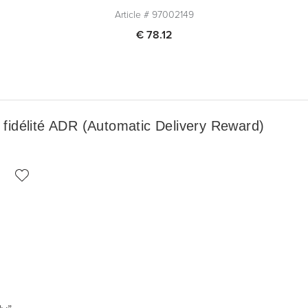
Article #
97002149
€ 78.12
Quantité
1
Ajouter au panier
fidélité ADR (Automatic Delivery Reward)