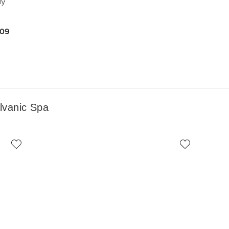
y”
.09
lvanic Spa