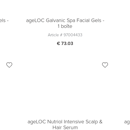
ls -
ageLOC Galvanic Spa Facial Gels -
1 boîte
Article #
97004433
€ 73.03
Quantité
1
Ajouter au panier
ageLOC Nutriol Intensive Scalp &
ag
Hair Serum