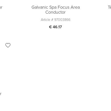
or
Galvanic Spa Focus Area
T
Conductor
Article #
97003866
€ 46.17
Quantité
1
Ajouter au panier
r