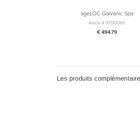
ageLOC Galvanic Spa
Article #
97310060
€ 494.79
Quantité
1
Ajouter au panier
Les produits complémentair