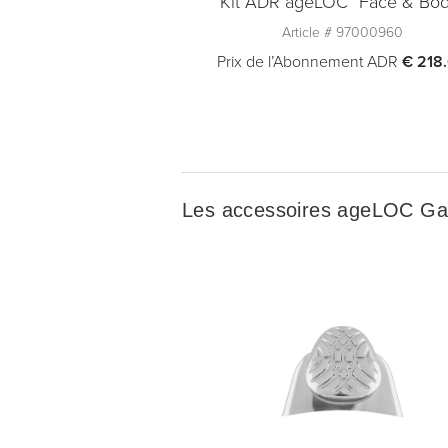
Kit ADR ageLOC “Face & Bod
Article #
97000960
Prix de l’Abonnement ADR
€ 218
En rupture de stock
Quantité
Ajouter au panier
Les accessoires ageLOC Ga