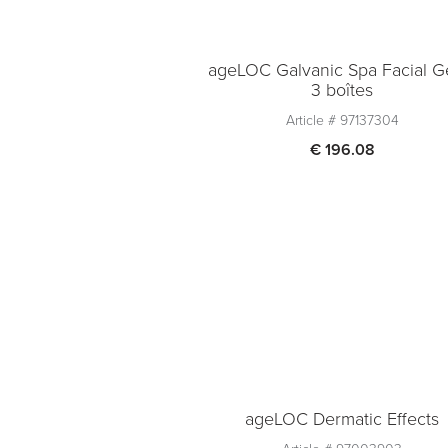
ageLOC Galvanic Spa Facial Ge
3 boîtes
Article #
97137304
€ 196.08
Quantité
1
Ajouter au panier
ageLOC Dermatic Effects