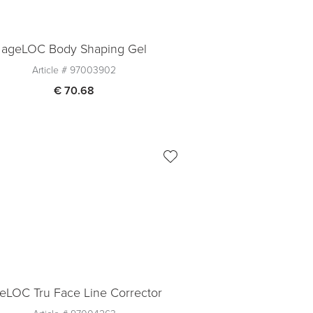
ageLOC Body Shaping Gel
Article #
97003902
€ 70.68
Quantité
1
Ajouter au panier
eLOC Tru Face Line Corrector