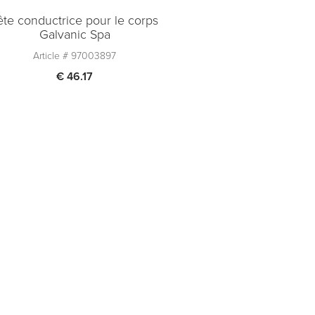
ête conductrice pour le corps
Galvanic Spa
Article #
97003897
€ 46.17
Quantité
1
Ajouter au panier