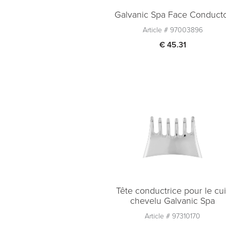
Galvanic Spa Face Conduct
Article #
97003896
€ 45.31
Quantité
1
Ajouter au panier
Tête conductrice pour le cui
chevelu Galvanic Spa
Article #
97310170