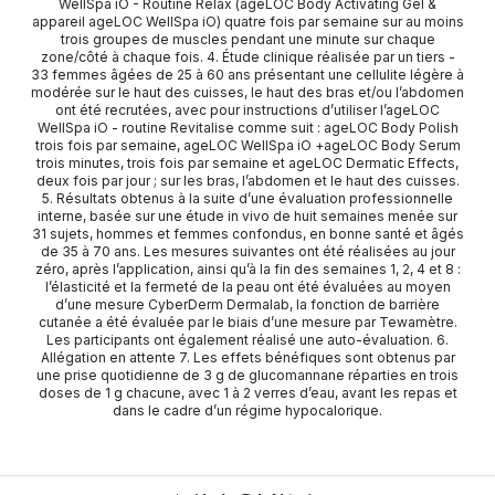
WellSpa iO - Routine Relax (ageLOC Body Activating Gel &
appareil ageLOC WellSpa iO) quatre fois par semaine sur au moins
trois groupes de muscles pendant une minute sur chaque
zone/côté à chaque fois. 4. Étude clinique réalisée par un tiers -
33 femmes âgées de 25 à 60 ans présentant une cellulite légère à
modérée sur le haut des cuisses, le haut des bras et/ou l’abdomen
ont été recrutées, avec pour instructions d’utiliser l’ageLOC
WellSpa iO - routine Revitalise comme suit : ageLOC Body Polish
trois fois par semaine, ageLOC WellSpa iO +ageLOC Body Serum
trois minutes, trois fois par semaine et ageLOC Dermatic Effects,
deux fois par jour ; sur les bras, l’abdomen et le haut des cuisses.
5. Résultats obtenus à la suite d’une évaluation professionnelle
interne, basée sur une étude in vivo de huit semaines menée sur
31 sujets, hommes et femmes confondus, en bonne santé et âgés
de 35 à 70 ans. Les mesures suivantes ont été réalisées au jour
zéro, après l’application, ainsi qu’à la fin des semaines 1, 2, 4 et 8 :
l’élasticité et la fermeté de la peau ont été évaluées au moyen
d’une mesure CyberDerm Dermalab, la fonction de barrière
cutanée a été évaluée par le biais d’une mesure par Tewamètre.
Les participants ont également réalisé une auto-évaluation. 6.
Allégation en attente 7. Les effets bénéfiques sont obtenus par
une prise quotidienne de 3 g de glucomannane réparties en trois
doses de 1 g chacune, avec 1 à 2 verres d’eau, avant les repas et
dans le cadre d’un régime hypocalorique.