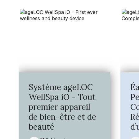
Système ageLOC
Éa
WellSpa iO - Tout
Pe
premier appareil
C
de bien-être et de
Ré
beauté
d’