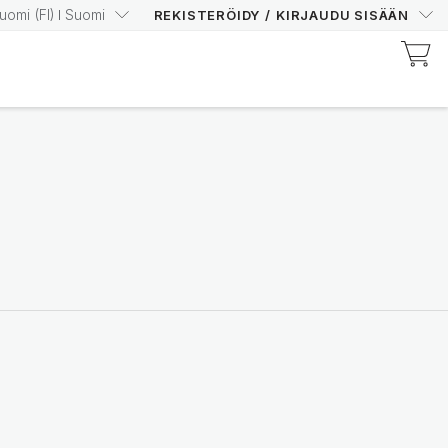
uomi
(
FI
)
Suomi
REKISTERÖIDY
/
KIRJAUDU SISÄÄN
Tutustu Prysm-sertifioituihin tuotteisiin
Nosta Prysm-pisteitäsi
luottavaisin mielin
Osta nyt
Nutricentials Bioadaptive Science
Tee jokaisesta päivästä
hyvä ihopäivä
Tutustu valikoimaan