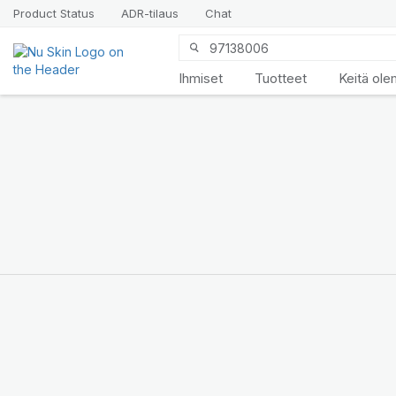
Product Status
ADR-tilaus
Chat
Ihmiset
Tuotteet
Keitä ol
Esittelyssä
LifePak
Elements
Tukea 9 kehon toiminnolle,
1 tasapainoinen
koostumus
OSTA NYT