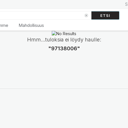
S
ETSI
emme
Mahdollisuus
Hmm...tuloksia ei löydy haulle:
"97138006"