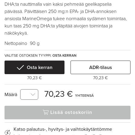
DHA:ta nauttimalla vain kaksi pehmeää geelikapselia
päivässä. Päivittäisen 250 mg:n EPA- ja DHA-annoksen
ansiosta MarineOmega tukee normaalia sydämen toimintaa,
kun taas 250 mg DHA:ta ylläpitää aivojen toimintaa ja
näkökykyä.
Nettopaino
90 g
VALITSE OSTOKSEN TYYPPI:
OSTA KERRAN
Osta kerran
ADR-tilaus
70,23 €
70,23 €
70,23 €
Määrä
YHTEENSÄ
Lisää ostoskoriin
Katso palautus-, hyvitys- ja vaihtokäytäntömme