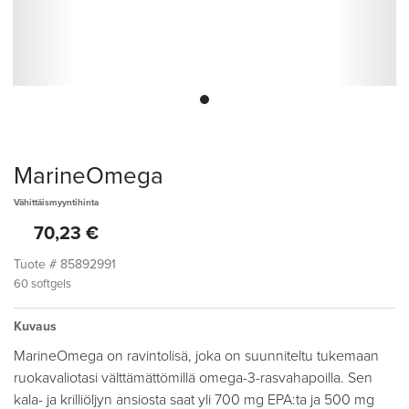
MarineOmega
Vähittäismyyntihinta
70,23 €
Tuote #
85892991
60 softgels
Kuvaus
MarineOmega on ravintolisä, joka on suunniteltu tukemaan
ruokavaliotasi välttämättömillä omega-3-rasvahapoilla. Sen
kala- ja krilliöljyn ansiosta saat yli 700 mg EPA:ta ja 500 mg