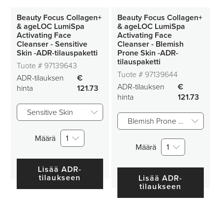
Beauty Focus Collagen+
Beauty Focus Collagen+
& ageLOC LumiSpa
& ageLOC LumiSpa
Activating Face
Activating Face
Cleanser - Sensitive
Cleanser - Blemish
Skin -ADR-tilauspaketti
Prone Skin -ADR-
tilauspaketti
Tuote #
97139643
Tuote #
97139644
ADR-tilauksen
€
ADR-tilauksen
€
hinta
121.73
hinta
121.73
Sensitive Skin
Blemish Prone Skin
Määrä
1
Määrä
1
Lisää ADR-
tilaukseen
Lisää ADR-
tilaukseen