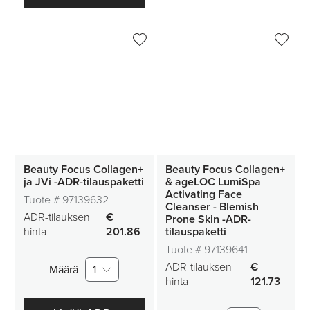
Beauty Focus Collagen+
Beauty Focus Collagen+
ja JVi -ADR-tilauspaketti
& ageLOC LumiSpa
Activating Face
Tuote #
97139632
Cleanser - Blemish
ADR-tilauksen
€
Prone Skin -ADR-
hinta
201.86
tilauspaketti
Tuote #
97139641
ADR-tilauksen
€
Määrä
1
hinta
121.73