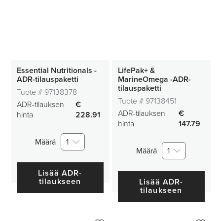
Essential Nutritionals -
LifePak+ &
ADR-tilauspaketti
MarineOmega -ADR-
tilauspaketti
Tuote #
97138378
Tuote #
97138451
ADR-tilauksen
€
ADR-tilauksen
€
hinta
228.91
hinta
147.79
Määrä
1
Määrä
1
Lisää ADR-
tilaukseen
Lisää ADR-
tilaukseen