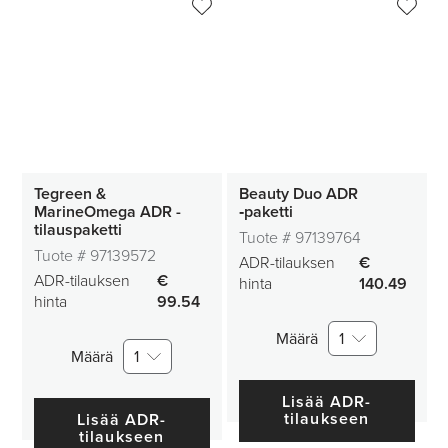
Tegreen &
Beauty Duo ADR
MarineOmega ADR -
‑paketti
tilauspaketti
Tuote #
97139764
Tuote #
97139572
ADR-tilauksen
€
ADR-tilauksen
€
hinta
140.49
hinta
99.54
Määrä
1
Määrä
1
Lisää ADR-
tilaukseen
Lisää ADR-
tilaukseen