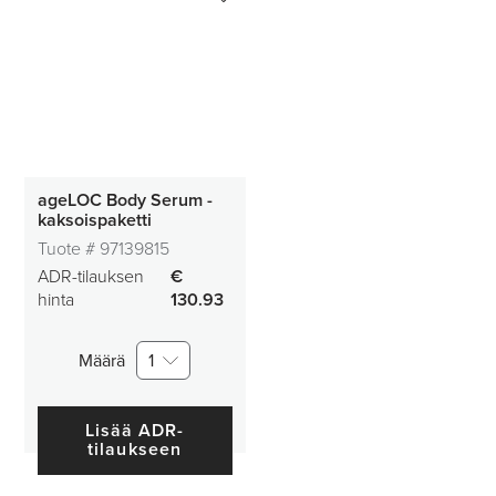
ageLOC Body Serum -
kaksoispaketti
Tuote #
97139815
ADR-tilauksen
€
hinta
130.93
Määrä
1
Lisää ADR-
tilaukseen