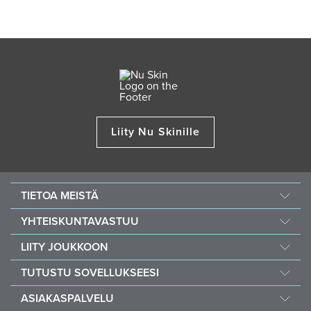
Liity Nu Skinille
TIETOA MEISTÄ
Tietoa Nu Skinistä
YHTEISKUNTAVASTUU
Urat
Nourish the Children
LIITY JOUKKOON
Force for Good
Miksi Nu Skin
TUTUSTU SOVELLUKSEESI
Osta ja lahjoita Vitamealin avulla
Taloudelliset palkkiot
Vera
ASIAKASPALVELU
Toimintaperiaatteet ja menettelytavat
Stela