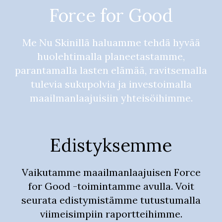
Force for Good
Me Nu Skinillä haluamme tehdä hyvää
huolehtimalla planeetastamme,
parantamalla lasten elämää, ravitsemalla
tulevia sukupolvia ja investoimalla
maailmanlaajuisiin yhteisöihimme.
Edistyksemme
Vaikutamme maailmanlaajuisen Force
for Good -toimintamme avulla. Voit
seurata edistymistämme tutustumalla
viimeisimpiin raportteihimme.