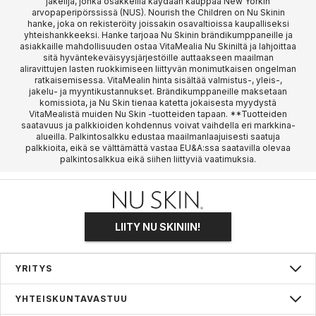
jakelija, jonka osakkeilla käydään kauppaa New Yorkin
arvopaperipörssissä (NUS). Nourish the Children on Nu Skinin
hanke, joka on rekisteröity joissakin osavaltioissa kaupalliseksi
yhteishankkeeksi. Hanke tarjoaa Nu Skinin brändikumppaneille ja
asiakkaille mahdollisuuden ostaa VitaMealia Nu Skiniltä ja lahjoittaa
sitä hyväntekeväisyysjärjestöille auttaakseen maailman
aliravittujen lasten ruokkimiseen liittyvän monimutkaisen ongelman
ratkaisemisessa. VitaMealin hinta sisältää valmistus-, yleis-,
jakelu- ja myyntikustannukset. Brändikumppaneille maksetaan
komissiota, ja Nu Skin tienaa katetta jokaisesta myydystä
VitaMealistä muiden Nu Skin -tuotteiden tapaan. **Tuotteiden
saatavuus ja palkkioiden kohdennus voivat vaihdella eri markkina-
alueilla. Palkintosalkku edustaa maailmanlaajuisesti saatuja
palkkioita, eikä se välttämättä vastaa EU&A:ssa saatavilla olevaa
palkintosalkkua eikä siihen liittyviä vaatimuksia.
LIITY NU SKINIIN!
YRITYS
Tietoa meistä
YHTEISKUNTAVASTUU