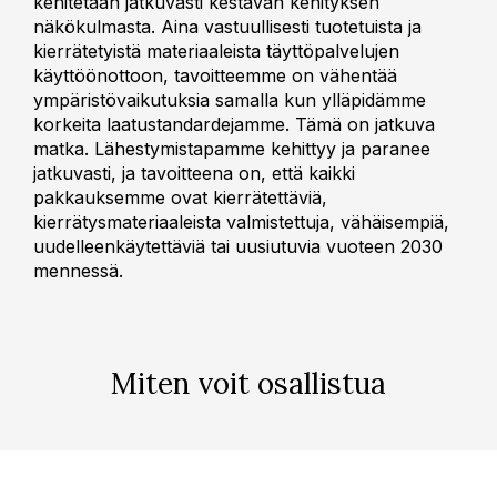
kehitetään jatkuvasti kestävän kehityksen
näkökulmasta. Aina vastuullisesti tuotetuista ja
kierrätetyistä materiaaleista täyttöpalvelujen
käyttöönottoon, tavoitteemme on vähentää
ympäristövaikutuksia samalla kun ylläpidämme
korkeita laatustandardejamme. Tämä on jatkuva
matka. Lähestymistapamme kehittyy ja paranee
jatkuvasti, ja tavoitteena on, että kaikki
pakkauksemme ovat kierrätettäviä,
kierrätysmateriaaleista valmistettuja, vähäisempiä,
uudelleenkäytettäviä tai uusiutuvia vuoteen 2030
mennessä.
Miten voit osallistua