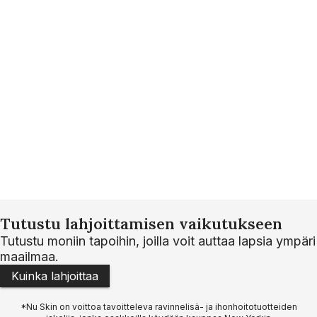
Tutustu lahjoittamisen vaikutukseen
Tutustu moniin tapoihin, joilla voit auttaa lapsia ympäri
maailmaa.
Kuinka lahjoittaa
*Nu Skin on voittoa tavoitteleva ravinnelisä- ja ihonhoitotuotteiden