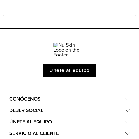
Únete al equipo
CONÓCENOS
Acerca de Nu Skin
DEBER SOCIAL
One Global Voice
Force for Good
ÚNETE AL EQUIPO
Nu Skin en Perú
Nourish the Children
Recompensas Económicas
Nu Space LATAM by Nu Skin
SERVICIO AL CLIENTE
Sostenibilidad