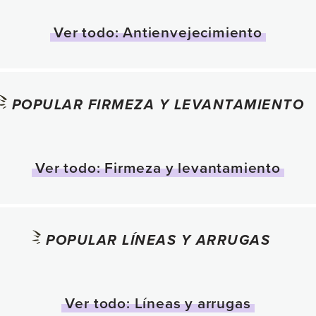
Líneas y arrugas
Ver todo: Antienvejecimiento
Piel seca
Piel con imperfecciones
POPULAR FIRMEZA Y LEVANTAMIENTO
Piel Normal a Mixta
Ver todo: Firmeza y levantamiento
POPULAR LÍNEAS Y ARRUGAS
Ver todo: Líneas y arrugas