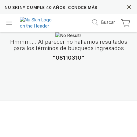
NU SKIN® CUMPLE 40 AÑOS. CONOCE MÁS
Buscar
Hmmm…. Al parecer no hallamos resultados
para los términos de búsqueda ingresados
"08110310"
Prysm iO™
Más de 20 años de datos Prysm iO™ te permit