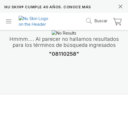
NU SKIN® CUMPLE 40 AÑOS. CONOCE MÁS
Buscar
Hmmm…. Al parecer no hallamos resultados
para los términos de búsqueda ingresados
"08110258"
Prysm iO™
Más de 20 años de datos Prysm iO™ te permit