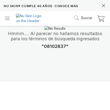
NU SKIN® CUMPLE 40 AÑOS. CONOCE MÁS
Buscar
Hmmm…. Al parecer no hallamos resultados
para los términos de búsqueda ingresados
"08102837"
Prysm iO™
Más de 20 años de datos Prysm iO™ te permit