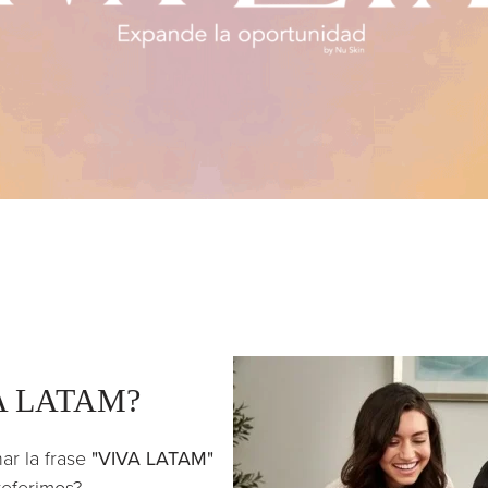
A LATAM?
r la frase
"VIVA LATAM"
referimos?