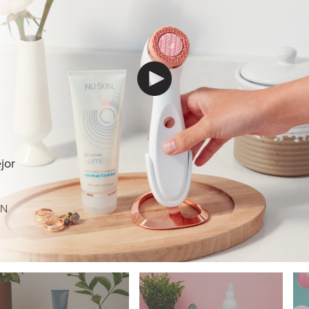
jor
EN