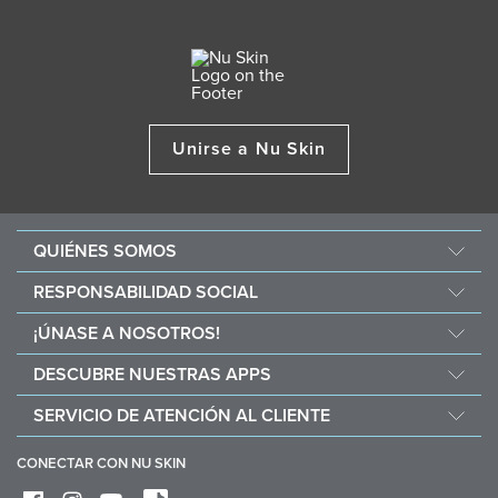
Unirse a Nu Skin
QUIÉNES SOMOS
Acerca de Nu Skin
RESPONSABILIDAD SOCIAL
Carreras
Nourish The Children
¡ÚNASE A NOSOTROS!
Force for Good
Por qué Nu Skin
DESCUBRE NUESTRAS APPS
Compra y dona con Vitameal
Beneficios económicos
Vera
SERVICIO DE ATENCIÓN AL CLIENTE
Normas y Procedimientos
Stela
Preguntas frecuentes
Herramientas de negocio
CONECTAR CON NU SKIN
Contacto / Chat