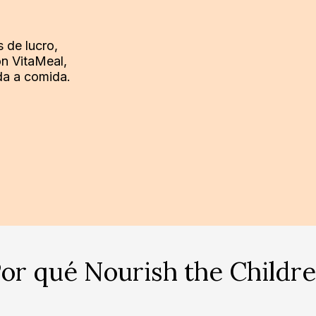
s de lucro,
on VitaMeal,
da a comida.
or qué Nourish the Childr