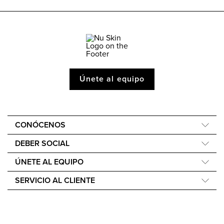
Únete al equipo
CONÓCENOS
Acerca de Nu Skin
DEBER SOCIAL
One Global Voice
Force for Good
ÚNETE AL EQUIPO
Nu Space LATAM by Nu Skin
Nourish the Children
Recompensas Económicas
SERVICIO AL CLIENTE
Sostenibilidad
Ayuda
Filosofía de los ingredientes
Cuidado y mantenimiento del dispositivo
Nuestros Pick Up Points