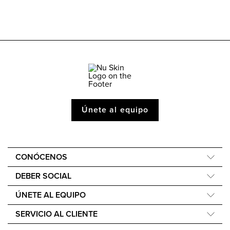
Únete al equipo
CONÓCENOS
Acerca de Nu Skin
DEBER SOCIAL
One Global Voice
Force for Good
ÚNETE AL EQUIPO
Nu Space LATAM by Nu Skin
Nourish the Children
Recompensas Económicas
SERVICIO AL CLIENTE
Sostenibilidad
Ayuda