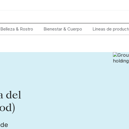
Belleza & Rostro
Bienestar & Cuerpo
Líneas de product
a del
od)
 de