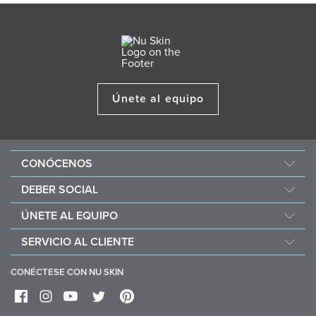
Únete al equipo
CONÓCENOS
Acerca de Nu Skin
DEBER SOCIAL
One Global Voice
Force for Good
ÚNETE AL EQUIPO
Nu Space LATAM by Nu Skin
Nourish the Children
Recompensas Económicas
SERVICIO AL CLIENTE
Sostenibilidad
Ayuda
Filosofía de los ingredientes
CONÉCTESE CON NU SKIN
Productos Agotados
Cuidado y mantenimiento del dispositivo