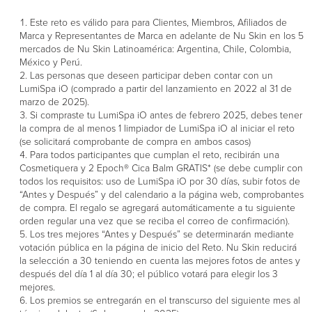
Este reto es válido para para Clientes, Miembros, Afiliados de
Marca y Representantes de Marca en adelante de Nu Skin en los 5
mercados de Nu Skin Latinoamérica: Argentina, Chile, Colombia,
México y Perú.
Las personas que deseen participar deben contar con un
LumiSpa iO (comprado a partir del lanzamiento en 2022 al 31 de
marzo de 2025).
Si compraste tu LumiSpa iO antes de febrero 2025, debes tener
la compra de al menos 1 limpiador de LumiSpa iO al iniciar el reto
(se solicitará comprobante de compra en ambos casos)
Para todos participantes que cumplan el reto, recibirán una
Cosmetiquera y 2 Epoch® Cica Balm GRATIS* (se debe cumplir con
todos los requisitos: uso de LumiSpa iO por 30 días, subir fotos de
“Antes y Después” y del calendario a la página web, comprobantes
de compra. El regalo se agregará automáticamente a tu siguiente
orden regular una vez que se reciba el correo de confirmación).
Los tres mejores “Antes y Después” se determinarán mediante
votación pública en la página de inicio del Reto. Nu Skin reducirá
la selección a 30 teniendo en cuenta las mejores fotos de antes y
después del día 1 al día 30; el público votará para elegir los 3
mejores.
Los premios se entregarán en el transcurso del siguiente mes al