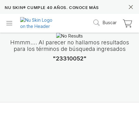
NU SKIN® CUMPLE 40 AÑOS. CONOCE MÁS
Buscar
Hmmm…. Al parecer no hallamos resultados
para los términos de búsqueda ingresados
"23310052"
Prysm iO™
Más de 20 años de datos Prysm iO™ te permit