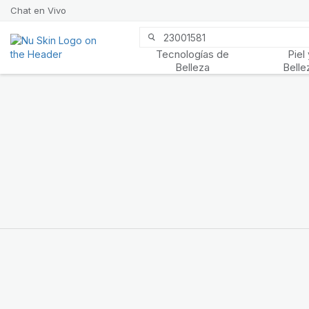
Chat en Vivo
Tecnologías de
Piel 
Prysm iO™
Belleza
Belle
Más de 20 años de datos
Prysm iO™ te permite
saber fácilmente si tu
cuerpo está recibiendo la
protección que necesita
para verse y sentirse
mejor.
CONOCE MÁS