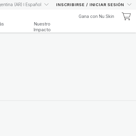
gentina
(
AR
)
Español
INSCRIBIRSE
/
INICIAR SESIÓN
Nu Kit
Gana con Nu Skin
Nu Kit
ás
Nuestro
Impacto
¡Conoce el Nu Kit del Mes!
Compra Aquí
Lifepak Elements
Contribuye a tu bienestar integral con
vitaminas, minerales y fitonutrientes
esenciales
Compralo Aquí