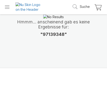
Suche
Hmmm... anscheinend gab es keine
Ergebnisse für:
"97139348"
Wir stellen LifePak
Elements vor
Unterstützung von 9 Körperfunktionen, 1 