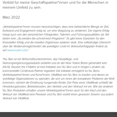
Vorbild für meine Geschäftspartner*innen und für die Menschen in
meinem Umfeld zu sein.
März 2022
„Vertriebspartner*innen müssen berücksichtigen, dass eine beträchtliche Menge an Zeit,
Aufwand und Engagement nötig ist, um eine Vergütung zu verdienen. Der eigene Erfolg
hängt auch von den persönlichen Fähigkeiten, Talenten und Führungsqualitäten ab. Wir
bieten kein „So-werden-Sie-schnell-reich-Programm“. Es gibt keine Garantien für den
finanziellen Erfolg und die erzielten Ergebnisse variieren stark. Eine vollständige Übersicht
über die Verdienstmöglichkeiten der jeweiligen Level im Verkaufserfolgsplan findest du
auf
www.nuskin.com
.“
*Nu Skin ist ein Wirtschaftsunternehmen, das Hautpflege- und
Nahrungsergänzungsprodukte anbietet und an der New Yorker Börse gehandelt wird
(NUS). Nourish the Children ist eine Initiative von Nu Skin und in einigen Ländern als
kommerzieller Co-Venture-Partner registriert. Die Initiative ermöglicht es Nu Skins
Vertriebspartner*innen und Kund*innen, VitaMeal von Nu Skin zu kaufen und dieses an
wohltätige Organisationen zu spenden, die sich um eines der komplexen Probleme der Welt
kümmern, nämlich die Ernährung hungernder Kinder. Der Preis eines VitaMeals schließt die
Herstellungskosten, Betriebskosten, den Vertrieb und den Verkauf mit ein. Wie bei anderen
Nu Skin Produkten erhalten unsere Vertriebspartner*innen auch für den Kauf und den
Verkauf von VitaMeal eine Provision und Nu Skin erzielt einen gewissen Gewinn aus jedem
Verkauf von VitaMeal.