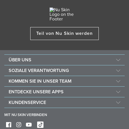
Teil von Nu Skin werden
ÜBER UNS
Über Nu Skin
SOZIALE VERANTWORTUNG
Jobs & Karriere
Nourish the Children
KOMMEN SIE IN UNSER TEAM
Force for Good
Warum Nu Skin
ENTDECKE UNSERE APPS
Kaufe und spende mit Vitameal
Finanzielle Vergütung
Vera
KUNDENSERVICE
Richtlinien
Stela
FAQ
Geschäftshilfsmittel
MIT NU SKIN VERBINDEN
Lieferung & Rückgabe
Mache von deinem Widerrufsrecht Gebrauch