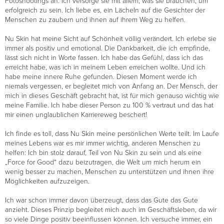
Fotoshootings an. Ich versorge sie mit allem, was sie brauchen, um
erfolgreich zu sein. Ich liebe es, ein Lächeln auf die Gesichter der
Menschen zu zaubern und ihnen auf ihrem Weg zu helfen.
Nu Skin hat meine Sicht auf Schönheit völlig verändert. Ich erlebe sie
immer als positiv und emotional. Die Dankbarkeit, die ich empfinde,
lässt sich nicht in Worte fassen. Ich habe das Gefühl, dass ich das
erreicht habe, was ich in meinem Leben erreichen wollte. Und ich
habe meine innere Ruhe gefunden. Diesen Moment werde ich
niemals vergessen, er begleitet mich von Anfang an. Der Mensch, der
mich in dieses Geschäft gebracht hat, ist für mich genauso wichtig wie
meine Familie. Ich habe dieser Person zu 100 % vertraut und das hat
mir einen unglaublichen Karriereweg beschert!
Ich finde es toll, dass Nu Skin meine persönlichen Werte teilt. Im Laufe
meines Lebens war es mir immer wichtig, anderen Menschen zu
helfen: Ich bin stolz darauf, Teil von Nu Skin zu sein und als eine
„Force for Good“ dazu beizutragen, die Welt um mich herum ein
wenig besser zu machen, Menschen zu unterstützen und ihnen ihre
Möglichkeiten aufzuzeigen.
Ich war schon immer davon überzeugt, dass das Gute das Gute
anzieht. Dieses Prinzip begleitet mich auch im Geschäftsleben, da wir
so viele Dinge positiv beeinflussen können. Ich versuche immer, ein