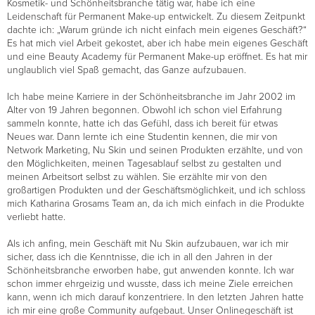
Kosmetik- und Schönheitsbranche tätig war, habe ich eine
Leidenschaft für Permanent Make-up entwickelt. Zu diesem Zeitpunkt
dachte ich: „Warum gründe ich nicht einfach mein eigenes Geschäft?“
Es hat mich viel Arbeit gekostet, aber ich habe mein eigenes Geschäft
und eine Beauty Academy für Permanent Make-up eröffnet. Es hat mir
unglaublich viel Spaß gemacht, das Ganze aufzubauen.
Ich habe meine Karriere in der Schönheitsbranche im Jahr 2002 im
Alter von 19 Jahren begonnen. Obwohl ich schon viel Erfahrung
sammeln konnte, hatte ich das Gefühl, dass ich bereit für etwas
Neues war. Dann lernte ich eine Studentin kennen, die mir von
Network Marketing, Nu Skin und seinen Produkten erzählte, und von
den Möglichkeiten, meinen Tagesablauf selbst zu gestalten und
meinen Arbeitsort selbst zu wählen. Sie erzählte mir von den
großartigen Produkten und der Geschäftsmöglichkeit, und ich schloss
mich Katharina Grosams Team an, da ich mich einfach in die Produkte
verliebt hatte.
Als ich anfing, mein Geschäft mit Nu Skin aufzubauen, war ich mir
sicher, dass ich die Kenntnisse, die ich in all den Jahren in der
Schönheitsbranche erworben habe, gut anwenden konnte. Ich war
schon immer ehrgeizig und wusste, dass ich meine Ziele erreichen
kann, wenn ich mich darauf konzentriere. In den letzten Jahren hatte
ich mir eine große Community aufgebaut. Unser Onlinegeschäft ist