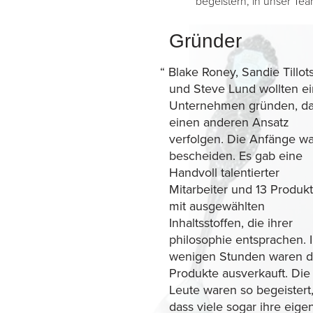
begeistern, in unser T
1984 – unsere
Gründer
“
Blake Roney, Sandie Tillot
und Steve Lund wollten ei
Unternehmen gründen, d
einen anderen Ansatz
verfolgen. Die Anfänge w
bescheiden. Es gab eine
Handvoll talentierter
Mitarbeiter und 13 Produk
mit ausgewählten
Inhaltsstoffen, die ihrer
philosophie entsprachen. 
wenigen Stunden waren d
Produkte ausverkauft. Die
Leute waren so begeistert
dass viele sogar ihre eige