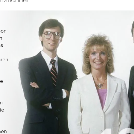
eam zu kommen.
son
n
as
aren
te
In
ie
,
nen