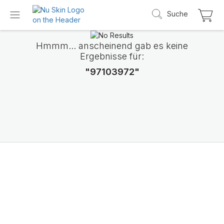
Suche
Hmmm... anscheinend gab es keine
Ergebnisse für:
"97103972"
Wir stellen LifePak
Elements vor
Unterstützung von 9 Körperfunktionen, 1 