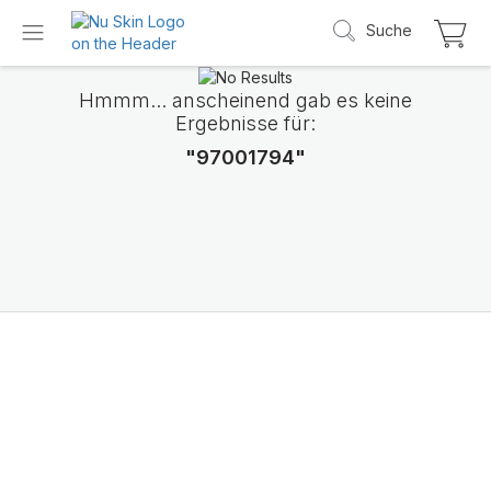
Suche
Hmmm... anscheinend gab es keine
Ergebnisse für:
"97001794"
Wir stellen LifePak
Elements vor
Unterstützung von 9 Körperfunktionen, 1 