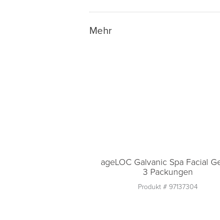
In den Warenkorb lege
Mehr
ageLOC Galvanic Spa Facial Ge
3 Packungen
Produkt #
97137304
Anzahl
1