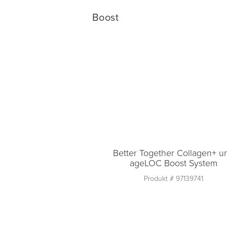
In den Warenkorb lege
Boost
Better Together Collagen+ u
ageLOC Boost System
Produkt #
97139741
Anzahl
1