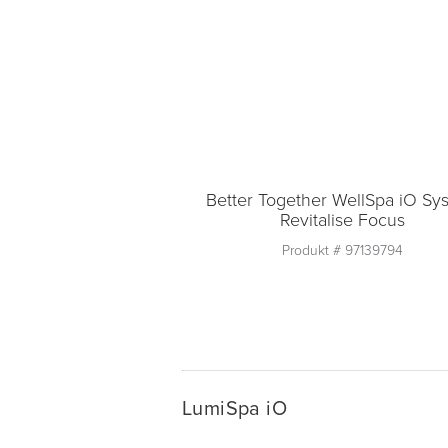
Better Together WellSpa iO Sy
Revitalise Focus
Produkt #
97139794
Ausverkauft
Anzahl
In den Warenkorb lege
LumiSpa iO