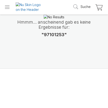
Suche
Hmmm... anscheinend gab es keine
Ergebnisse für:
"97101253"
Wir stellen LifePak
Elements vor
Unterstützung von 9 Körperfunktionen, 1 