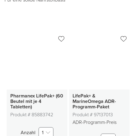
Für eine solide Nährstoffbasis
Pharmanex LifePak+ (60
LifePak+ &
Beutel mit je 4
MarineOmega ADR-
Tabletten)
Programm-Paket
Produkt #
85883742
Produkt #
97137013
ADR-Programm-Preis
Anzahl
1