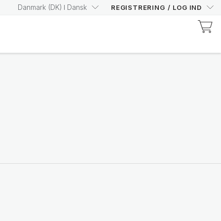
Danmark
(
DK
)
Dansk
REGISTRERING
/
LOG IND
Oplev Prysm-certificerede produkter
Øg din Prysm Score med
selvtillid
Shop nu
Nutricentials Bioadaptive Science
Gør hver dag til en god
huddag
Se sortimentet