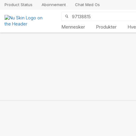
Product Status
Abonnement
Chat Med Os
Mennesker
Produkter
Hve
Vi præsenterer
LifePak
Elements
Støtte til 9
kropsfunktioner, 1
afbalanceret formel
SHOP NU