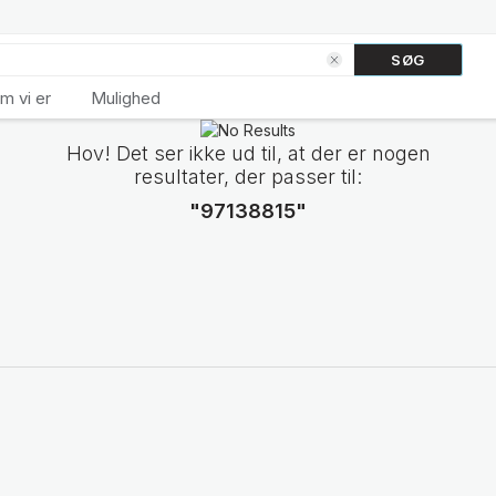
SØG
m vi er
Mulighed
Hov! Det ser ikke ud til, at der er nogen
resultater, der passer til:
"97138815"