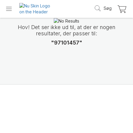
Søg
Hov! Det ser ikke ud til, at der er nogen
resultater, der passer til:
"97101457"
Vi præsenterer
LifePak Elements
Støtte til 9 kropsfunktioner, 1 afbalanceret 