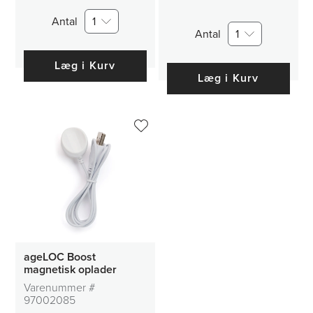
Antal
1
Antal
1
Læg i Kurv
Læg i Kurv
ageLOC Boost
magnetisk oplader
Varenummer #
97002085