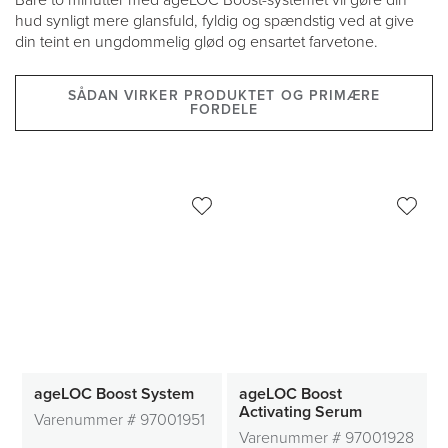
Bare to minutter med ageLOC Boost-systemet vil gøre din
hud synligt mere glansfuld, fyldig og spændstig ved at give
din teint en ungdommelig glød og ensartet farvetone.
SÅDAN VIRKER PRODUKTET OG PRIMÆRE
FORDELE
ageLOC Boost System
ageLOC Boost
Activating Serum
Varenummer #
97001951
Varenummer #
97001928