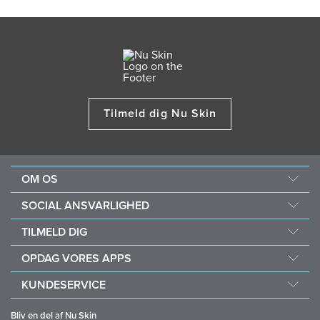
Tilmeld dig Nu Skin
OM OS
Om Nu Skin
SOCIAL ANSVARLIGHED
Karrierer
Nourish the Children
TILMELD DIG
Force for Good Foundation
Hvorfor Nu Skin?
OPDAG VORES APPS
Køb og donér med Vitameal
Økonomiske belønninger
Vera
KUNDESERVICE
Politikker og Procedurer
Stela
Ofte stillede spørgsmål
Forretningsværktøjer
Bliv en del af Nu Skin