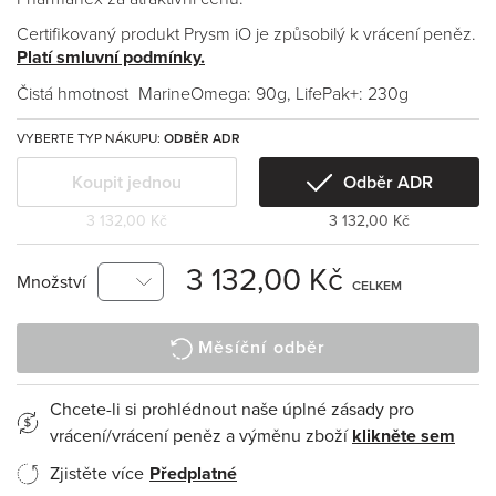
Certifikovaný produkt Prysm iO je způsobilý k vrácení peněz.
Platí smluvní podmínky.
Čistá hmotnost
MarineOmega: 90g, LifePak+: 230g
VYBERTE TYP NÁKUPU:
ODBĚR ADR
Koupit jednou
Odběr ADR
3 132,00 Kč
3 132,00 Kč
3 132,00 Kč
Množství
CELKEM
Měsíční odběr
Chcete-li si prohlédnout naše úplné zásady pro
vrácení/vrácení peněz a výměnu zboží
klikněte sem
Zjistěte více
Předplatné