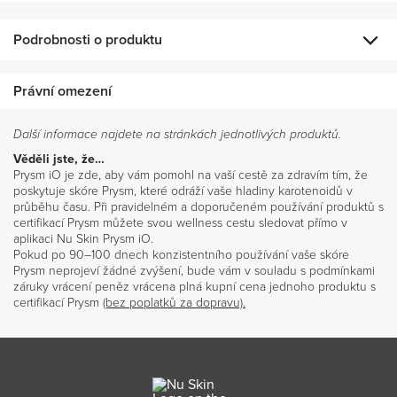
Podrobnosti o produktu
Tento balíček ADR kombinuje produkty LifePak+ a
Právní omezení
MarineOmega, které vám přinesou řadu benefitů.
LifePak+ obsahuje dobře známé vitamíny, minerály a bylinné
Další informace najdete na stránkách jednotlivých produktů.
výtažky zaměřené na 9 klíčových funkcí vašeho těla a
Věděli jste, že…
pomáhají vám cítit se každý den co nejlépe. Produkty
Prysm iO je zde, aby vám pomohl na vaší cestě za zdravím tím, že
MarineOmega díky 2 želatinovým tobolkám denně doplňují
poskytuje skóre Prysm, které odráží vaše hladiny karotenoidů v
vaši dietu o esenciální omega-3 mastné kyseliny, EPA a DHA.
průběhu času. Při pravidelném a doporučeném používání produktů s
Tyto dva doplňky stravy společně poskytují výživovou
certifikací Prysm můžete svou wellness cestu sledovat přímo v
podporu, která vám pomůže udržet zdravý životní styl.
aplikaci Nu Skin Prysm iO.
Pokud po 90–100 dnech konzistentního používání vaše skóre
Prysm neprojeví žádné zvýšení, bude vám v souladu s podmínkami
Co obsahuje
záruky vrácení peněz vrácena plná kupní cena jednoho produktu s
1x LifePak+
certifikací Prysm
(bez poplatků za dopravu).
1x MarineOmega