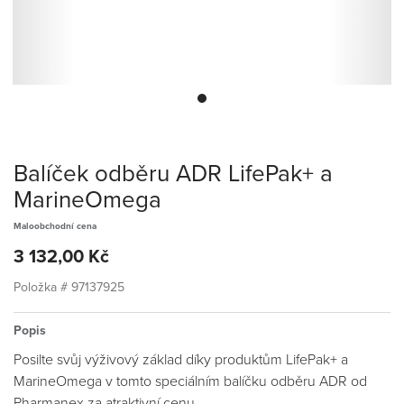
Balíček odběru ADR LifePak+ a
MarineOmega
Maloobchodní cena
3 132,00 Kč
Položka #
97137925
Popis
Posilte svůj výživový základ díky produktům LifePak+ a
MarineOmega v tomto speciálním balíčku odběru ADR od
Pharmanex za atraktivní cenu.