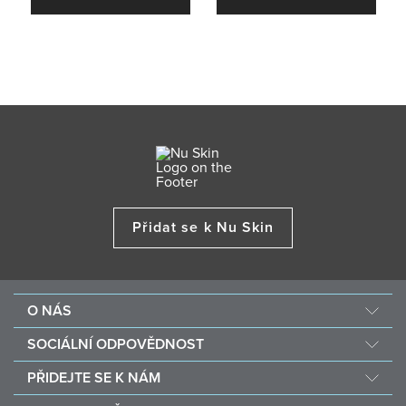
Přidat se k Nu Skin
O NÁS
O společnosti Nu Skin
SOCIÁLNÍ ODPOVĚDNOST
Kariéra
Nourish the Children
PŘIDEJTE SE K NÁM
Force for Good
Proč Nu Skin?