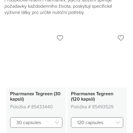
Produktová řešení Pharmanex, jejichž složení splňuje
požadavky každodenního života, poskytují specifické
výživné látky pro určité nutriční potřeby
Pharmanex Tegreen (30
Pharmanex Tegreen
kapslí)
(120 kapslí)
Položka #
85433440
Položka #
85493529
30 capsules
120 capsules