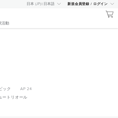
日本
(
JP
)
日本語
新規会員登録
/
ログイン
献活動
ピック
AP 24
ュートリオール