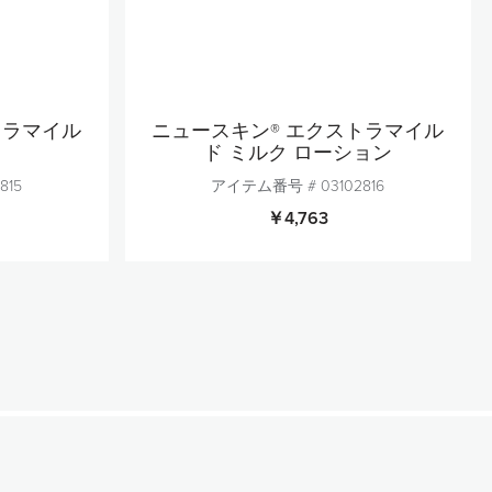
トラマイル
ニュースキン® エクストラマイル
ド ミルク ローション
815
アイテム番号 #
03102816
￥4,763
個数
1
加
カートに追加