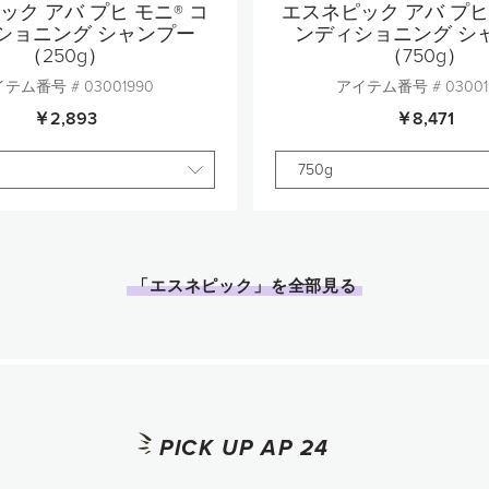
ック アバ プヒ モニ® コ
エスネピック アバ プヒ 
ショニング シャンプー
ンディショニング シ
（250g）
（750g）
イテム番号 #
03001990
アイテム番号 #
03001
￥2,893
￥8,471
750g
個数
個数
1
1
「エスネピック」を全部見る
カートに追加
カートに追
PICK UP AP 24