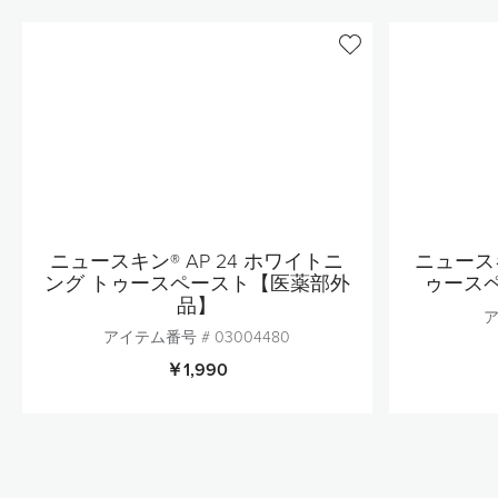
ニュースキン® AP 24 ホワイトニ
ニュースキ
ング トゥースペースト【医薬部外
ゥース
品】
ア
アイテム番号 #
03004480
￥1,990
個数
1