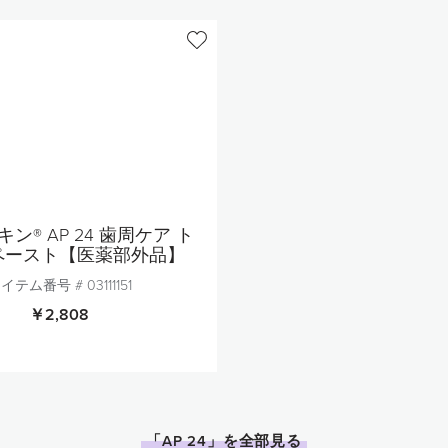
ン® AP 24 歯周ケア ト
ペースト【医薬部外品】
イテム番号 #
03111151
￥2,808
個数
1
「AP 24」を全部見る