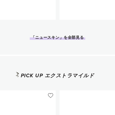
個数
個数
1
1
「ニュースキン」を全部見る
カートに追加
カートに追
PICK UP エクストラマイルド