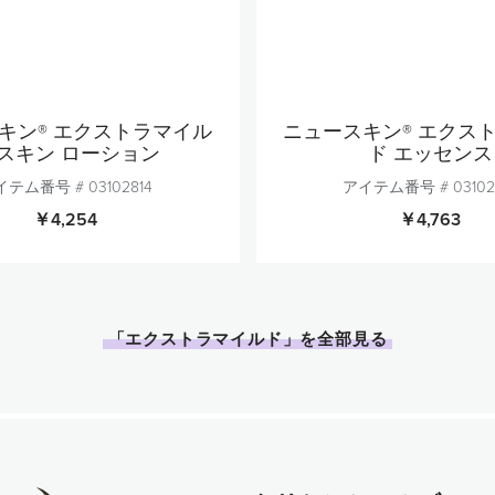
キン® エクストラマイル
ニュースキン® エクス
 スキン ローション
ド エッセンス
イテム番号 #
03102814
アイテム番号 #
03102
￥4,254
￥4,763
個数
個数
1
1
「エクストラマイルド」を全部見る
カートに追加
カートに追