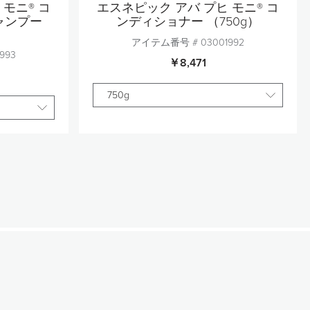
モニ® コ
エスネピック アバ プヒ モニ® コ
ャンプー
ンディショナー （750g）
アイテム番号 #
03001992
993
￥8,471
750g
個数
1
加
カートに追加