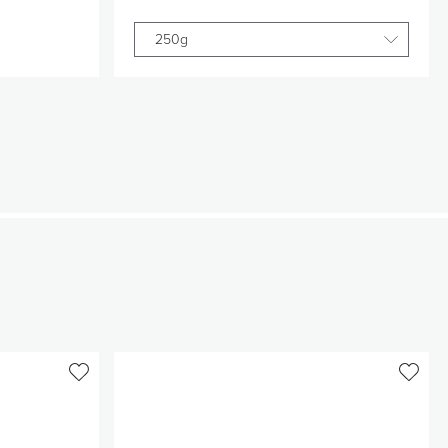
250g
個数
1
加
カートに追加