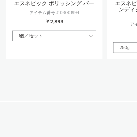
エスネピック ポリッシング バー
エスネピ
ンディ
アイテム番号 #
03001994
￥2,893
ア
1個／1セット
250g
個数
1
カートに追加