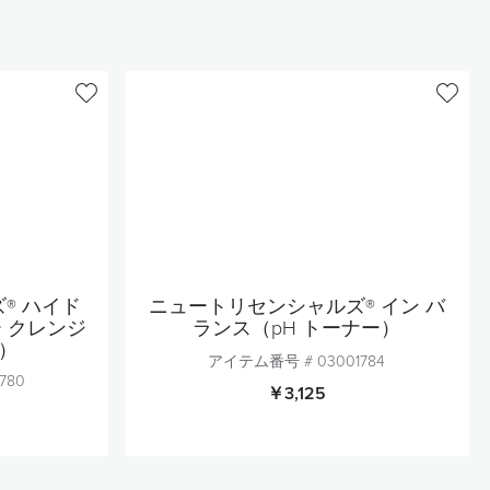
® ハイド
ニュートリセンシャルズ® イン バ
 クレンジ
ランス（pH トーナー）
）
アイテム番号 #
03001784
780
￥3,125
個数
1