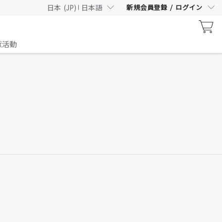
日本
(
JP
)
日本語
新規会員登録
/
ログイン
数量限定フレーバー、キャンペーン好評実施中
スムージー 抹茶風味
献活動
詳細はこちら
ライフパック タブレット1箱相当お得／9月1日（火）キ
ート
ベース サプリが中心のセッ
ト
詳細はこちら