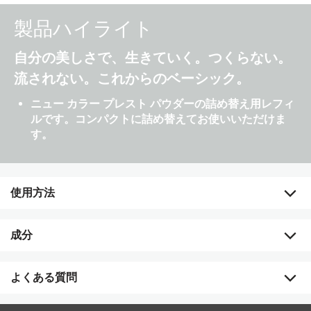
製品ハイライト
自分の美しさで、生きていく。つくらない。
流されない。これからのベーシック。
ニュー カラー プレスト パウダーの詰め替え用レフィ
ルです。コンパクトに詰め替えてお使いいただけま
す。
使用方法
成分
ファンデーションで整えたあと、パフにパウダーを取り、肌にや
さしくなじませてください。
全成分
よくある質問
セット方法：レフィルを取り出し、フチをそっと押さえるように
合成フルオロフロゴパイト、シリカ、ナイロン－１２、メトキシケイヒ
して、コンパクトにセットしてください。（レフィルの裏側には
酸エチルヘキシル、フェニルトリメチコン、ジメチコン、オクテニルコ
のりが付いています）