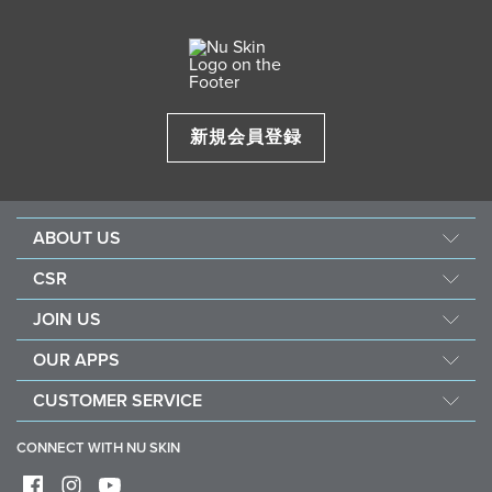
ハク酸デンプンＡｌ、セルロース、ミリスチン酸Ｍｇ、（ＨＤＩ／トリ
スポンジ パフは付いていますか？
メチロールヘキシルラクトン）クロスポリマー、（ジフェニルジメチコ
取り外し方法：コンパクトの裏側の穴をピンなどで押して、中皿
ン／ビニルジフェニルジメチコン／シルセスキオキサン）クロスポリマ
を取りはずしてください。
いいえ。スポンジ パフは別売りです。
ー、リンゴ酸ジイソステアリル、ポリメチルシルセスキオキサン、カプ
リリルグリコール、メチコン、（アクリレーツ／アクリル酸トリデシル
／メタクリル酸トリエトキシシリルプロピル／メタクリル酸ジメチコ
ン）コポリマー、ラウロイルリシン、カリオデンドロンオリノセンセ種
新規会員登録
子油、ジパルミトイルヒドロキシプロリン、ＢＧ、マグワ根皮エキス、
ホソバセンナ種子多糖体、ジャニアルベンスエキス、ハイドロゲンジメ
チコン、メタクリル酸メチルクロスポリマー、グリセリン、アルミナ、
カラギーナンＮａ、トリエトキシカプリリルシラン、水、ヒドロキシエ
チルセルロース、ジミリスチン酸Ａｌ、フェノキシエタノール、フェネ
ABOUT US
チルアルコール、マイカ、酸化チタン、酸化亜鉛、酸化鉄、グンジョウ
企業情報
皮膚コンディショニング成分：カリオデンドロンオリノセ
CSR
ンセ種子油、マグワ根皮エキス
ニュースキンの研究・開発
フォース フォー グッド
JOIN US
製品ブランド
社会貢献活動
ショッピング メンバーとは
ニュースルーム
OUR APPS
ナリッシュ ザ チルドレン
ブランド メンバーとは
永井 花奈 選手 応援ページ
Nu Skin Vera
サステナビリティ
CUSTOMER SERVICE
定期購入（ADP）
アワード
Nu Skin Stela
コミュニティ アウトリーチ
よくある質問
コンプライアンス
CONNECT WITH NU SKIN
社会貢献活動に参加する
お問い合わせ
デジタル版カタログ
配送・送料