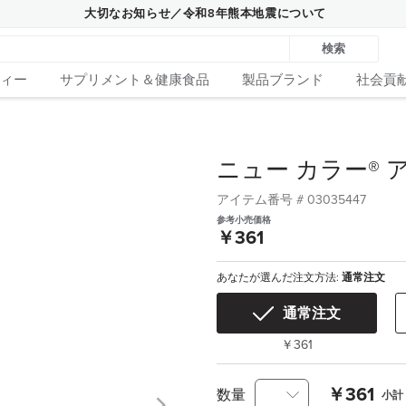
大切なお知らせ／令和8年熊本地震について
検索
ィー
サプリメント＆健康食品
製品ブランド
社会貢
ニュー カラー®
アイテム番号 #
03035447
参考小売価格
￥361
あなたが選んだ注文方法:
通常注文
通常注文
￥361
￥361
数量
小計