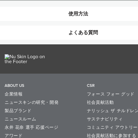
使用方法
よくある質問
ニュー カラー カスタム パレット
アイシャドウ アプリケーターは2
目もと用のチップとブラシが
このアプリケーターがピッタリ収ま
はい、ニュー カラー カスタ
ABOUT US
CSR
企業情報
フォース フォー グッド
ニュースキンの研究・開発
社会貢献活動
製品ブランド
ナリッシュ ザ チルドレ
ニュースルーム
サステナビリティ
永井 花奈 選手 応援ページ
コミュニティ アウトリー
アワード
社会貢献活動に参加する