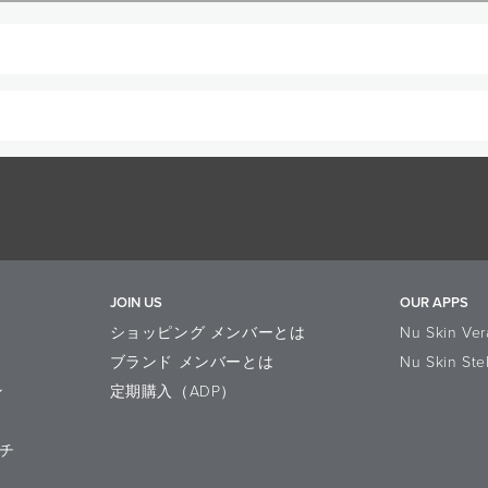
Lにセットしてお使いください。
本セットですが、どのような組み合わせですか？
各１本ずつセットになっています。ブラシは人工毛です。
るケースはありますか？
ム パレット Lにセットして使用できます。カスタム パレット 
JOIN US
OUR APPS
ショッピング メンバーとは
Nu Skin Ver
ブランド メンバーとは
Nu Skin Ste
ン
定期購入（ADP）
チ