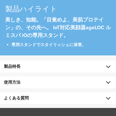
製品ハイライト
美しき、知能。「目覚めよ、美肌プロテイ
ン」の、その先へ。 IoT対応美顔器ageLOC ル
ミスパ iOの専用スタンド。
専用スタンドでスタイリッシュに保管。
製品特長
専用スタンドでスタイリッシュに保管。
使用方法
必ずageLOC ルミスパ iOをセットしてお使いください。
※充電機能はありません。
よくある質問
ルミスパ iO専用のスタンドです。必ずルミスパ iOをセットしてお
※genLOC ルミスパ（IoT非対応美顔器）には対応していま
使いください。
せん。無理に装着すると故障の原因となりますのでおやめ
IoT美顔器ではない「genLOC ルミスパ」のスタンドにも使用
ください。