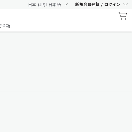
日本
(
JP
)
日本語
新規会員登録
/
ログイン
数量限定フレーバー、キャンペーン好評実施中
スムージー 抹茶風味
献活動
詳細はこちら
ライフパック タブレット1箱相当お得／9月1日（火）キ
ート
ベース サプリが中心のセッ
ト
詳細はこちら