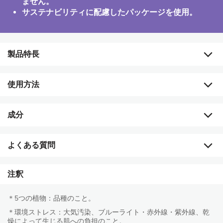
ません。
サステナビリティに配慮したパッケージを使用。
製品特長
「バイオ アダプティブ ボタニカル ブレンド」配合で、環
使用方法
境ストレス*を跳ね返す肌の力を包括的にサポート。
強い生命力をもち、厳しい環境に適応する5つの植物*か
成分
ら抽出されたエキスを配合した、「バイオ アダプティ
肌の状態に合わせて週1～2回を目安にお使いください。洗顔後、
ブ ボタニカル ブレンド（皮膚コンディショニング成
適量を手に取り、目のまわりを避けて指先でやさしくなじませま
す。その後、目に入らないように注意しながらしっかり洗い流し
分）」が、大気汚染、ブルーライト・赤外線・紫外線、
全成分
よくある質問
ます。
乾燥による日々の環境ストレス*を跳ね返す肌の力を包
水、アロエベラ液汁、ステアリン酸、ステアリン酸グリセリル、含水シ
括的にサポートします。
リカ、セタノール、乳酸桿菌／ザクロ果実発酵エキス、アラントイン、
イワベンケイ根エキス、イノノツスオブリクウスエキス、テマリカタヒ
ブライター デイ （エクスフォリエント スクラブ）と、ニュ
注釈
バイオ アダプティブ ボタニカル ブレンド（皮膚コンデ
バエキス、エゾウコギ根エキス、ラポンチクムカルタモイデス根エキ
ースキンの他のスクラブやパックを同じ日に併用してもいい
ィショニング成分）：イワベンケイ根エキス、イノノツ
ス、メリアアザジラクタ花エキス、コクシニアインディカ果実エキス、
ですか？
スオブリクウスエキス、テマリカタヒバエキス、エゾウ
ステアリン酸エチルヘキシル、パルミチン酸エチルヘキシル、酢酸トコ
＊5つの植物：品種のこと。
コギ根エキス、ラポンチクムカルタモイデス根エキス
フェロール、カプリリルグリコール、グリセリン、ＡＭＰ、カルボマ
＊環境ストレス：大気汚染、ブルーライト・赤外線・紫外線、乾
スクラブとパックは合わせて週1～2回までご利用いただ
ー、フィチン酸Ｎａ、フェノキシエタノール、クロルフェネシン、香料
燥によって生じる肌への負担のこと。
明るく、なめらかな肌へ。
お手入れステップを教えてください。