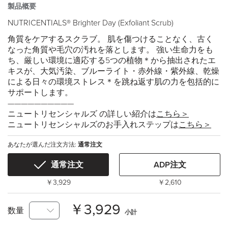
製品概要
NUTRICENTIALS® Brighter Day (Exfoliant Scrub)
角質をケアするスクラブ。 肌を傷つけることなく、古く
なった角質や毛穴の汚れを落とします。 強い生命力をも
ち、厳しい環境に適応する5つの植物＊から抽出されたエ
キスが、大気汚染、ブルーライト・赤外線・紫外線、乾燥
による日々の環境ストレス＊を跳ね返す肌の力を包括的に
サポートします。
——————————
ニュートリセンシャルズ の詳しい紹介は
こちら＞
ニュートリセンシャルズのお手入れステップは
こちら＞
あなたが選んだ注文方法:
通常注文
通常注文
ADP注文
￥3,929
￥2,610
￥3,929
数量
小計