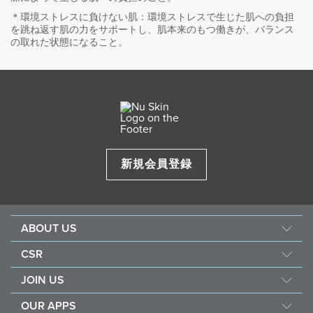
けます。そのため、使用日を変えて1日に1回、スクラブ
／Water, Aloe Barbadensis Leaf Juice, Stearic Acid, Glyceryl Stearate,
Hydrated Silica, Cetyl Alcohol, Lactobacillus/Punica Granatum Fruit
とパックをどちらかの１製品だけに留めることをおすす
＊環境ストレスに負けない肌：環境ストレスで生じた肌への負担
角質をケアするスクラブで、肌を傷つけることなく、古
Ferment Extract, Allantoin, Sedum Rosea Root Extract, Inonotus Obliquus
シリーズ全体のお手入れステップは、上記「ニュートリ
を跳ね返す肌の力をサポートし、肌本来のもつ働きが、バランス
めします。 いずれのスクラブとパックも、同じ日に両方
くなった角質や毛穴の汚れを落とします。
(Mushroom) Extract, Selaginella Lepidophylla Extract, Acanthopanax
ノンコメドジェニックテスト済みの製品ですか？
の取れた状態になること。
センシャルズのお手入れステップ」から「Q 9つの製品
を使われることはおすすめしません。
Senticosus (Eleuthero) Root Extract, Rhaponticum Carthamoides Root
ノンコメドジェニックテスト済み。
の中での使用感別のお手入れステップを教えてくださ
Extract, Melia Azadirachta Flower Extract, Coccinia Indica Fruit Extract,
はい、ノンコメドジェニックテスト済みの製品です。
い」でご確認ください。
Ethylhexyl Stearate, Ethylhexyl Palmitate, Tocopheryl Acetate, Caprylyl
コメド（ニキビのもと）になりにくい処方です。すべて
「ノンコメドジェニックテスト済み」とは何ですか？
Glycol, Glycerin, Aminomethyl Propanol, Carbomer, Sodium Phytate,
の方にコメド（ニキビのもと）ができないというわけで
Phenoxyethanol, Chlorphenesin, Fragrance
はありません。
コメドは、毛穴に皮脂や角質などが詰まってしまった状
皮膚コンディショニング成分：イワベンケイ根エキス、イ
態、いわばニキビのもとのことです。「ノンコメドジェ
サステナビリティに配慮したパッケージ。
ノノツスオブリクウスエキス、テマリカタヒバエキス、エ
ニックテスト済み」の文言は、コメド（ニキビのもと）
ゾウコギ根エキス、ラポンチクムカルタモイデス根エキス
ニュースキンでは、環境に配慮した「サステナビリティ
になりにくい処方に表示されます。 ただし、すべての方
新規会員登録
スクラブ成分：含水シリカ
への取り組み」を製品開発においても実践しています。
にニキビができないというわけではありませんので、ご
保湿成分：乳酸桿菌／ザクロ果実発酵エキス
本製品の容器は再生プラスチックを使用しています。
注意ください。
ABOUT US
企業情報
CSR
ニュースキンの研究・開発
フォース フォー グッド
JOIN US
製品ブランド
社会貢献活動
ショッピング メンバーとは
ニュースルーム
OUR APPS
ナリッシュ ザ チルドレン