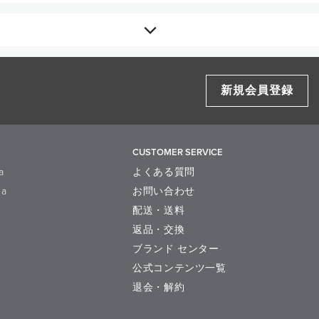
力を入れず、やさしくふき取ります。
汁発酵液、フェノキシエタノール、メチル
新規会員登録
安息香酸Na、グリセリン、アンズ果汁、
nalis (Sage) Water,
t Filtrate, Phenoxyethanol,
m Benzoate, Glycerin, Prunus Armeniaca
i) Fruit Extract, Glycyrrhiza Glabra
CUSTOMER SERVICE
a
よくある質問
la
お問い合わせ
配送・送料
返品・交換
ブランド センター
公式コンテンツ一覧
退会・解約