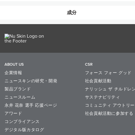
成分
洗顔後、適量をコットンに取り、円
その後、化粧水などで整えてくださ
全成分
セージ水、BG、アロエベラ液汁、エタ
パラベン、AMP、カルボマー、EDTA
オレンジ果汁、レモン果汁、亜硫酸Na、キウイ
Butylene Glycol, Aloe Barbadensis Leaf J
Methylparaben, Aminomethyl Propanol, C
(Apricot) Juice, Citrus Aurantium Dulcis (
ABOUT US
CSR
(Licorice) Root Extract, Aloe Barbadensi
企業情報
フォース フォー グッド
保湿成分：セージ水
ニュースキンの研究・開発
社会貢献活動
製品ブランド
ナリッシュ ザ チルドレ
ニュースルーム
サステナビリティ
永井 花奈 選手 応援ページ
コミュニティ アウトリー
アワード
社会貢献活動に参加する
コンプライアンス
デジタル版カタログ