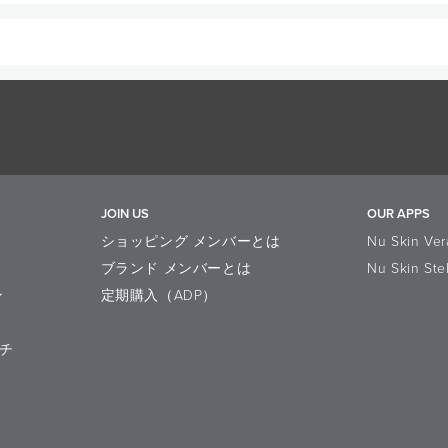
を描くように軽く滑らせながら顔全体をふき取ります。 目のまわりは
い。
ノール、ソルビトール、水、PPG-4セテス-20、乳酸桿菌/セイヨウナシ果
-2Na、（アクリレーツ/アクリル酸アルキル（C10-30））クロスポリマー、
エキス、カンゾウ根エキス、アロエベラ葉エキス、キハダ樹皮エキス／Salvia Offici
uice, Alcohol, Sorbitol, Water, PPG-4-Ceteth-20, Lactobacillus/Pear Juice Fermen
arbomer, Disodium EDTA, Acrylates/C10-30 Alkyl Acrylate Crosspolymer, Sodiu
Orange) Juice, Citrus Limon (Lemon) Juice, Sodium Sulfite, Actinidia Chinensis (Kiw
JOIN US
OUR APPS
s Leaf Extract, Phellodendron Amurense Bark Extract
ショッピング メンバーとは
Nu Skin Ver
ブランド メンバーとは
Nu Skin Ste
ン
定期購入（ADP）
チ