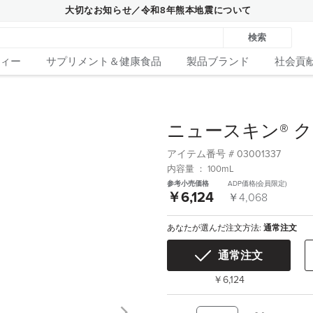
大切なお知らせ／令和8年熊本地震について
検索
ィー
サプリメント＆健康食品
製品ブランド
社会貢
ニュースキン® 
アイテム番号 #
03001337
内容量 ： 100mL
参考小売価格
ADP価格(会員限定)
￥6,124
￥4,068
あなたが選んだ注文方法:
通常注文
通常注文
￥6,124