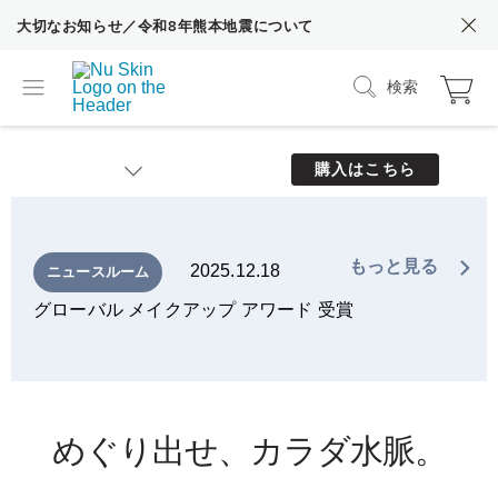
大切なお知らせ／令和8年熊本地震について
検索
購入はこちら
特長1：うるおいがめぐる健やかなカラダを目指します
もっと見る
2025.12.18
ニュースルーム
特長2：あなただけのお手入れを実現するIoT
グローバル メイクアップ アワード 受賞
特長3：見て触れて、気持ちをゆるめるデザイン
お手入れの順番と本体の動かし方
製品情報
めぐり出せ、カラダ水脈。
コラム「ウェルスパ iOここだけの話」