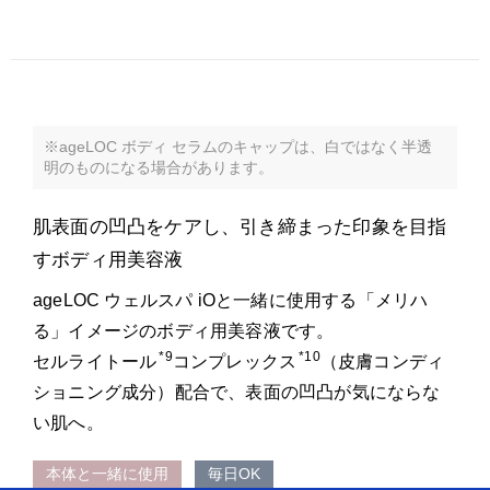
‹
‹
›
›
※ageLOC ボディ セラムのキャップは、白ではなく半透
明のものになる場合があります。
肌表面の凹凸をケアし、引き締まった印象を目指
すボディ用美容液
ageLOC ウェルスパ iOと一緒に使用する「メリハ
る」イメージのボディ用美容液です。
*9
*10
セルライトール
コンプレックス
（皮膚コンディ
ショニング成分）配合で、表面の凹凸が気にならな
い肌へ。
本体と一緒に使用
毎日OK