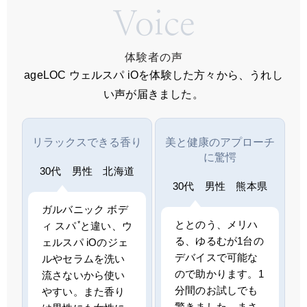
Voice
体験者の声
ageLOC ウェルスパ iOを体験した方々から、うれし
い声が届きました。
リラックスできる香り
美と健康のアプローチ
に驚愕
30代 男性 北海道
30代 男性 熊本県
ガルバニック ボデ
ととのう、メリハ
*
ィ スパ
と違い、ウ
る、ゆるむが1台の
ェルスパ iOのジェ
デバイスで可能な
ルやセラムを洗い
ので助かります。1
流さないから使い
分間のお試しでも
やすい。また香り
驚きました。まさ