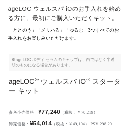
ageLOC ウェルスパ iOのお手入れを始め
る方に、最初にご購入いただくキット。
「ととのう」「メリハる」「ゆるむ」3つすべてのお
手入れをお楽しみいただけます。
‹
‹
›
›
※ageLOC ボディ セラムのキャップは、白ではなく半透
明のものになる場合があります。
®
®
ageLOC
ウェルスパ iO
スタータ
ー キット
¥77,240
参考小売価格：
（税抜：￥70,219）
¥54,014
卸売価格：
（税抜：￥49,104） PSV 298.20