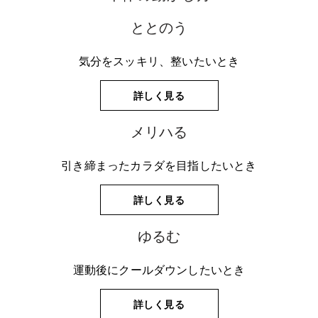
メリハる
ととのう
ゆるむ
肌表面の凹凸を意識しながら、気になる部位の輪郭
ととのう
気分をスッキリ、整いたいとき
に沿って本体を軽くすべらせるか、円を描くように
筋肉を意識しながら、身体の外側から内側に向かっ
すべらせます。
*1
詳しく見る
カラダ水脈
て、ゆっくりと円を描きながら、本体をすべらせま
を意識しながら身体の外側から内側に向
かって本体を軽くすべらせます。
す。
二の腕
：本体を腕の輪郭に沿って軽くすべらせま
メリハる
す。まずは、脇へ向かってすべらせ、次にゆっくり
腕
二の腕
：まず肘から脇へ向かって、次に手首から肘へ向
：肘から脇へ向かってゆっくりと円を描きな
と円を描きながら戻ります。
かって本体を軽くすべらせます。
がら、本体をすべらせます。
引き締まったカラダを目指したいとき
腹部
：本体をおへその周りに円を描くように軽くす
腹部
腹部
：腹部の下から胸の下へ向かって本体を軽くす
：腹部の下から胸の下へ向かってゆっくりと円
べらせ、次に腹部の両側に移してすべらせます。
べらせます。
を描きながら、本体をすべらせます。
詳しく見る
太もも
：本体を太もも・ヒップの輪郭に沿って軽く
脚
脚
：まず膝から太もも上部へ向かって、次に足首か
：まず膝から太もも上部に向かって、次に足首か
すべらせます。まずは、太ももの下から上へ引き上
ら膝へ向かって本体を軽くすべらせます。
ら膝へ向かってふくらはぎ部分にゆっくりと円を描
ゆるむ
げるような気持ちですべらせ、ヒップでは円を描く
きながら、本体をすべらせます
ようにすべらせます。次にゆっくりと小さな円を描
運動後にクールダウンしたいとき
きながら、下へ戻ります。
詳しく見る