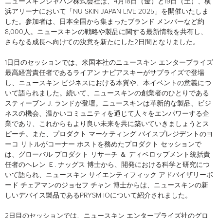
ニュースキンジャパン株式会社は、4月18日（金）と19日（土）、横
浜アリーナにおいて「NU SKIN JAPAN L!VE 2025」を開催いたしま
2021
した。参加者は、日本全国から集まったブランド メンバーなど約
8,000人。ニュースキンの戦略や製品に関する最新情報を共有し、
さらなる成長へ向けての決意を新たにした2日間となりました。
2020
1日目のセッションでは、米国本社のニュースキン エンタープライズ
2019
最高経営責任者であるライアン ナピアスキーがサプライズで登場
し、ニュースキン ビジネスにおける本質や、本イベントの意義につ
いて語られました。続いて、ニュースキンの創業者のひとりである
2018
スティーブン J. ランドが登壇。ニュースキンは革新的な製品、ビジ
ネスの機会、温かいコミュニティを通じて人々をエンパワーする企
2017
業であり、これからもより良い未来を共に築いていきましょうとス
ピーチ。また、プロダクト マーケティング バイスプレジデントのヨ
ーコ リトルがコーナー ホストを務めたプロダクト セッションで
2016
は、グローバル プロダクト リサーチ ＆ ディベロップメント統括責
任者のヘレン Ｅ. ナッグス 博⼠から、開発における科学と研究につ
いて語られ、ニュースキン サイエンティフィック アドバイザリーボ
ード チェアマンのジョセフ チャン 博士からは、ニュースキンの新
しいデバイス製品であるPRYSM iOについて紹介されました。
2日目のセッションでは、ニュースキン エンタープライズ社のグロ