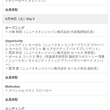
イザリーボード チェアマン）
会員表彰
4月19日（土）Day２
オープニング
✧ 小林 和則（ニュースキンジャパン株式会社 代表取締役社長）
Opportunity
✧ ジャスティン キーゼル（ニュースキン エンタープライズ グローバ
ル セールス プレジデント 兼 エグゼクティブ バイスプレジデント）
✧ 西原 怜志（ニュースキンジャパン株式会社 セールス 本部長）
✧ ポール A. コックス 博士（⺠族薬学研究所 脳化学ラボラトリー 理事
／ニュースキン サイエンティフィック アドバイザリーボード メンバ
ー）
✧ 愛澤 優（ニュースキンジャパン株式会社 セールス担当 副社長）
会員表彰
Motivation
✧ スペシャル ゲスト スピーカー
会員表彰
エンディング