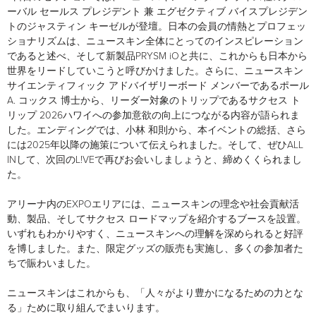
ーバル セールス プレジデント 兼 エグゼクティブ バイスプレジデン
トのジャスティン キーゼルが登壇。日本の会員の情熱とプロフェッ
ショナリズムは、ニュースキン全体にとってのインスピレーション
であると述べ、そして新製品PRYSM iOと共に、これからも日本から
世界をリードしていこうと呼びかけました。さらに、ニュースキン
サイエンティフィック アドバイザリーボード メンバーであるポール
A. コックス 博士から、リーダー対象のトリップであるサクセス ト
リップ 2026ハワイへの参加意欲の向上につながる内容が語られま
した。エンディングでは、小林 和則から、本イベントの総括、さら
には2025年以降の施策について伝えられました。そして、ぜひALL
INして、次回のL!VEで再びお会いしましょうと、締めくくられまし
た。
アリーナ内のEXPOエリアには、ニュースキンの理念や社会貢献活
動、製品、そしてサクセス ロードマップを紹介するブースを設置。
いずれもわかりやすく、ニュースキンへの理解を深められると好評
を博しました。また、限定グッズの販売も実施し、多くの参加者た
ちで賑わいました。
ニュースキンはこれからも、「人々がより豊かになるための力とな
る」ために取り組んでまいります。