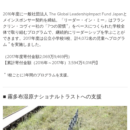
2016年度に一般社団法人 The Global LeadershipImpact Fund Japanと
メインスポンサー契約を締結。「リーダー・イン・ミー」はフラン
®
クリン・コヴィー社の「7つの習慣
」をベースにつくられた学校全
体で取り組むプログラムで、継続的にリーダーシップを学ぶことが
できます。2017年度は公立小学校9校、計4,072名の児童へプログラ
＊
ム
を実施しました。
（2017年度寄付金額2,069万9,469円）
【累計寄付金額（2016年～2017年）3,594万4,014円】
＊
1校ごとに3年間のプログラムを支援。
■ 霧多布湿原ナショナルトラストへの支援