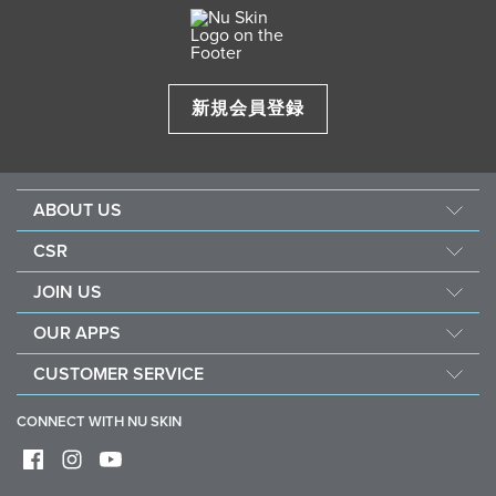
新規会員登録
ABOUT US
企業情報
CSR
ニュースキンの研究・開発
フォース フォー グッド
JOIN US
製品ブランド
社会貢献活動
ショッピング メンバーとは
ニュースルーム
OUR APPS
ナリッシュ ザ チルドレン
ブランド メンバーとは
永井 花奈 選手 応援ページ
Nu Skin Vera
サステナビリティ
CUSTOMER SERVICE
定期購入（ADP）
アワード
Nu Skin Stela
コミュニティ アウトリーチ
よくある質問
コンプライアンス
CONNECT WITH NU SKIN
社会貢献活動に参加する
お問い合わせ
デジタル版カタログ
配送・送料
返品・交換