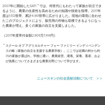
＊
2007年に開始したSAFI
では、何世代にもわたって家族が自立でき
るように、農業の生産性を高めるための知識や技術を指導。2017年
度は1,512世帯、累計4,461世帯に広がりました。現地の環境に合わせ
たこのプロジェクトにより、販売用の作物も収穫できるようになっ
た農家が増え、多くの家族の自立を支援しました。
（2017年度寄付金額2,909万7,414円）
＊
スクール オブ アグリカルチャー フォー ファミリー インディペンデン
スの略（家族の自立を支援する農業学校）。ここでは近隣の村から約
35の家族が選ばれ、学校に通い、農業経営、灌漑、栄養、畜産、およ
び漁業についてさまざまな農業分野について学びます。
ニュースキンの社会貢献活動について ＞＞