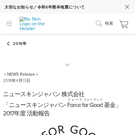
大切なお知らせ／令和8年熊本地震について
検索
＜NEWS Release＞
2020
2018年4月13日
ニュースキンジャパン 株式会社
2019
フ ォ ー ス フォー グッド
「ニュースキンジャパン
F
orce for
G
ood
基金」
2018
2017年度 活動報告
2017