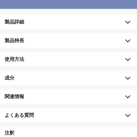
製品詳細
＜専用のトリートメント クレンザーについて＞
製品特長
肌タイプ：敏感肌の方
香り：無香料
プレミアム ラインとベーシック ラインは、ライフスタイ
内容量：75mL
使用方法
＜クーポン概要＞
ルや季節、ライフステージによって変化する興味や目的に
付与日：対象セット購入月の翌月2日
合わせたおすすめセット。
有効期限：付与された月の翌月末まで
成分
・選べる特典が、すべての皆様をフレキシブルにサポート
ステップ
利用可能な注文：通常注文・ADP注文（ビタミールのみ・
します。「肌づくり」におすすめのミニCTHのセット、
単発寄付のみを除く）
1
専用アプリ「Nu Skin Vera」をダウンロードします。
「健康づくり」におすすめのミニ ナノ プラス、気になる
ageLOC® ルミスパ® トリートメント クレンザー（デ
関連情報
製品に自由に使える割引クーポンの中から、お好みの特典
リケート）
アプリと本体をペアリングします。ペアリング方法と使
セット内容、内容物
2
を選ぶことができます。
い方については、動画をご覧ください。
全成分
美しき、知能。「目覚めよ、美肌プロテイン」の、その先
ageLOC® ルミスパ® iO スターター キット（デリケー
よくある質問
専用のトリートメント クレンザーを使ってお手入れしま
ト）
へ。IoT対応美顔器と専用アプリで、より良質で効果的な
水、セテアリルアルコール、グリセリン、PEG-8ジメチコン、コカミド
3
す。
プロピルベタイン、(カプリリル／カプリル)グルコシド、(カプリル／カ
ageLOC® ルミスパ® iO アクセント
あなたに合ったお手入れを実現。
ルミスパ iO 取扱説明書
プラミド)プロピルベタイン、ビサボロール、カルノシン、コメエキ
「2,000円クーポン」は、1セットに1つ付いてくるのですか？
ageLOC® ルミスパ® アイディアル アイズ®
注釈
・専用アプリ「Nu Skin Vera」と連動することで、正しい
ス、マンシュウアカマツ樹皮エキス、アラントイン、カラスムギ穀粒エ