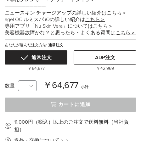
——————————
ニュースキン チャージアップの詳しい紹介は
こちら＞
ageLOC ルミスパ iOの詳しい紹介は
こちら＞
専用アプリ「Nu Skin Vera」については
こちら＞
美容機器故障かな？と思ったら・よくある質問は
こちら＞
あなたが選んだ注文方法:
通常注文
通常注文
ADP注文
￥64,677
￥42,969
￥64,677
数量
小計
カートに追加
11,000円（税込）以上のご注文で送料無料（当社負
担）
返品・交換について＞＞