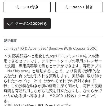
ミニCTH付き
ミニNano＋付き
クーポン2000付き
製品概要
LumiSpa® iO & Accent Set / Sensitive (With Coupon 2000)
IoT対応美顔器へと進化したageLOC ルミスパ iOをフル活
用できるセットです。デリケートタイプの専用クレンザー
で洗顔、専用美容液で目もとケアができます。専用アプリ
「Nu Skin Vera」と連動することで、より良質で効果的な
あなたに合ったお手入れを実現します。美顔器に取り付け
られたヘッドは、2つに分かれてそれぞれ反対方向に回
転。この独特な動きが肌の構造に深く関わり、毎日の洗顔
時間を有効活用しながら毛穴を目立たなくし、なめらかで
ハリのある肌へ導きます。￥2,000（税込）クーポン付
き。
＜専用クレンザー：デリケートタイプ＞