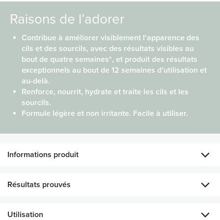
Raisons de l’adorer
Contribue à améliorer visiblement l’apparence des
cils et des sourcils, avec des résultats visibles au
bout de quatre semaines*, et produit des résultats
exceptionnels au bout de 12 semaines d’utilisation et
au-delà.
Renforce, nourrit, hydrate et traite les cils et les
sourcils.
Formule légère et non irritante. Facile à utiliser.
Informations produit
Vous voulez des cils et des sourcils qui font tourner les têtes
Résultats prouvés
? L’excellente formule de notre Nu Colour Lash + Brow
Serum est conçue pour rehausser la beauté de vos cils et de
vos sourcils en les nourrissant et en les traitant en
Utilisation