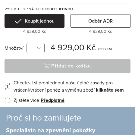
VYBERTE TYP NÁKUPU:
KOUPIT JEDNOU
Koupit jednou
Odběr ADR
4 929,00 Kč
4 929,00 Kč
4 929,00 Kč
Množství
CELKEM
Přidat do košíku
Chcete-li si prohlédnout naše úplné zásady pro
vrácení/vrácení peněz a výměnu zboží
klikněte sem
Zjistěte více
Předplatné
Proč si ho zamilujete
Specialista na zpevnění pokožky