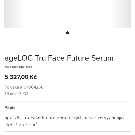
ageLOC Tru Face Future Serum
Maloobchodní cena
5 327,00 Kč
Položka #
97004260
30 ml / 1 Fl OZ
Popis
ageLOC Tru Face Future Serum zajistí mladistvě vypadající
pleť již za 7 dní.¹