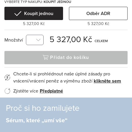
VYBERTE TYP NÁKUPU:
KOUPIT JEDNOU
Koupit jednou
Odběr ADR
5 327,00 Kč
5 327,00 Kč
5 327,00 Kč
Množství
CELKEM
Přidat do košíku
Chcete-li si prohlédnout naše úplné zásady pro
vrácení/vrácení peněz a výměnu zboží
klikněte sem
Zjistěte více
Předplatné
Proč si ho zamilujete
Sérum, které „umí vše“